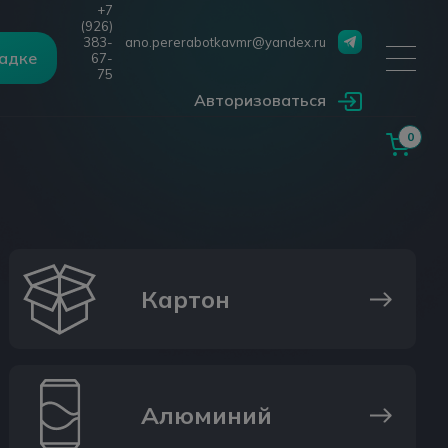
+7
(926)
383-
ano.pererabotkavmr@yandex.ru
щадке
67-
75
Авторизоваться
0
Картон
Алюминий