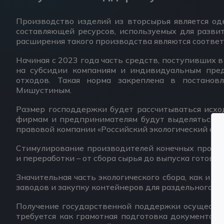
Производство изделий из вторсырья является о
составляющей ресурсов, используемых для разви
расширения такого производства являются соотве
Начиная с 2023 года часть средств, поступивших 
на субсидии компаниям и индивидуальным пред
отходов. Такая норма закреплена в постанов
Мишустиным.
Размер господдержки будет рассчитываться исхо
фирмам и предпринимателям будут выделяться п
правовой компании «Российский экологический опе
Стимулирование производителей конечных проду
и переработки – от сбора сырья до выпуска готовых
Значительная часть экологического сбора, как и 
заводов и закупку контейнеров для раздельного с
Получение государственной поддержки осуществля
требуется как грамотная подготовка документов,