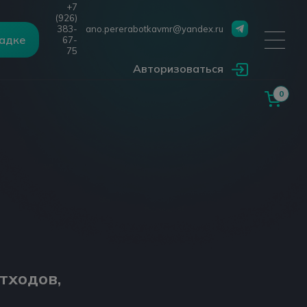
+7
(926)
383-
ano.pererabotkavmr@yandex.ru
щадке
67-
75
Авторизоваться
0
ходов,