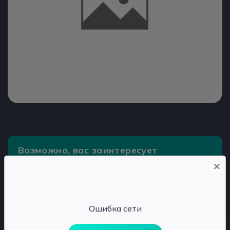
Возможно, вас заинтересует
×
Строительный мусор под цифровым контролем.
Новая платформа Тринити для контроля
обращения с ОССиГ
Ошибка сети
За неправильный выброс мусора граждане
заплатят 9,4 млн рублей штраф