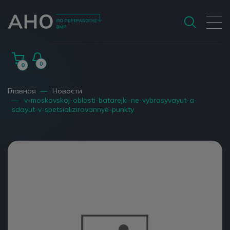
0
0
Главная
—
Новости
—
v-moskovskoj-oblasti-batarejki-ne-vybrasyvayut-a-
sdayut-v-spetsializirovannye-punkty