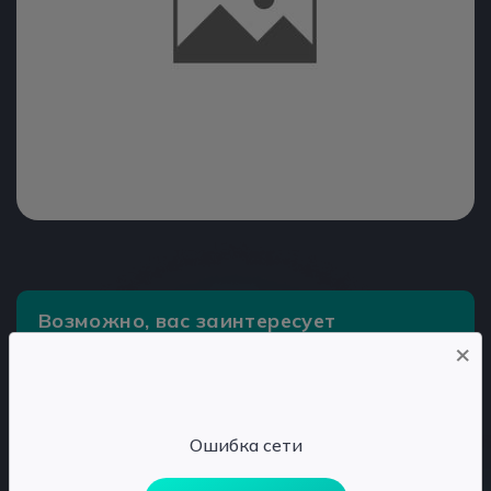
Возможно, вас заинтересует
×
Строительный мусор под цифровым контролем.
Новая платформа Тринити для контроля
обращения с ОССиГ
Ошибка сети
За неправильный выброс мусора граждане
заплатят 9,4 млн рублей штраф