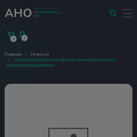
0
0
Главная
—
Новости
—
musornye-poligony-predlozhili-inventarizirovat-pri-
pomoshhi-bespilotnikov