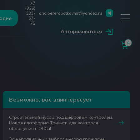
+7
(926)
383-
ano.pererabotkavmr@yandex.ru
щадке
67-
75
Авторизоваться
0
Возможно, вас заинтересует
Строительный мусор под цифровым контролем.
Новая платформа Тринити для контроля
обращения с ОССиГ
За неправильный выброс мусора граждане