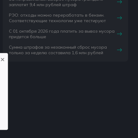
заплатят 9,4 млн рублей штраф
РЭО: отходы можно переработать в бензин.
Соответствующие технологии уже тестируют
С 01 октября 2026 года платить за вывоз мусора
придется больше
Сумма штрафов за незаконный сброс мусора
только за неделю составила 1,6 млн рублей
×