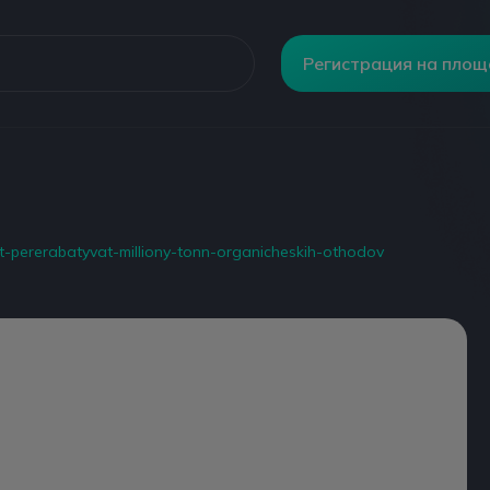
Регистрация на пло
dut-pererabatyvat-milliony-tonn-organicheskih-othodov