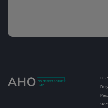
О н
Гос
Реа
Час